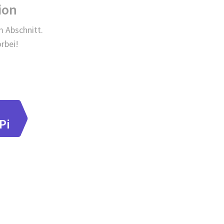
ion
m Abschnitt.
rbei!
Pi