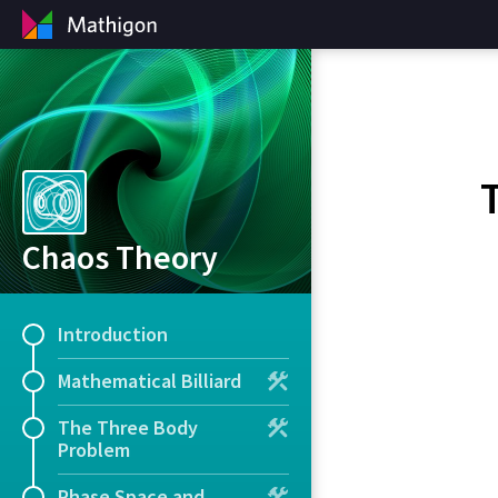
Chaos Theory
Introduction
Mathematical Billiard
The Three Body
Problem
Phase Space and