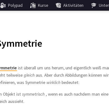
Polypad
Kurse
Aktivitäten
Unter
Symmetrie
ymmetrie
ist überall um uns herum, und eigentlich weiß ma
eht teilweise
gleich
aus. Aber durch Abbildungen können wir
efinieren, was Symmetrie
wirklich
bedeutet:
n Objekt ist
symmetrisch
, wenn es auch nachdem man eine
eich aussieht.