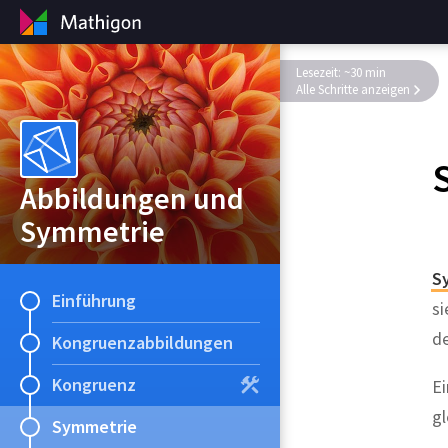
Lesezeit: ~30 min
Alle Schritte anzeigen
Abbildungen und
Symmetrie
S
Einführung
si
d
Kongruenzabbildungen
Kongruenz
Ei
gl
Symmetrie