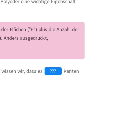
Polyeder eine wichtige Eigenschaft
 der Flächen ("
F
") plus die Anzahl der
). Anders ausgedrückt,
 wissen wir, dass es
Kanten