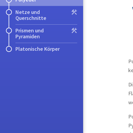
Netze und
Querschnitte
Prismen und
Pyramiden
Platonische Körper
Po
ke
Di
F
w
Po
Py