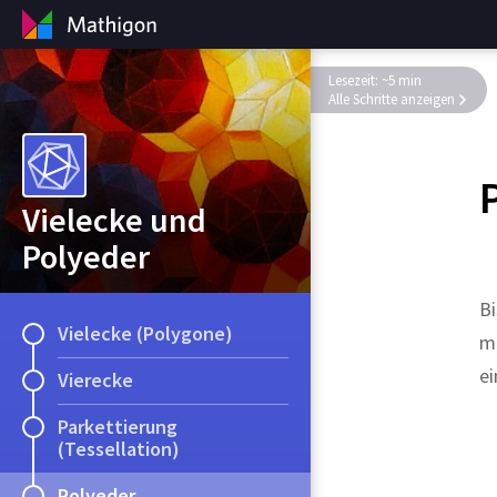
Lesezeit: ~5 min
Alle Schritte anzeigen
Vielecke und
Polyeder
Bi
Vielecke (Polygone)
m
ei
Vierecke
Parkettierung
(Tessellation)
Polyeder