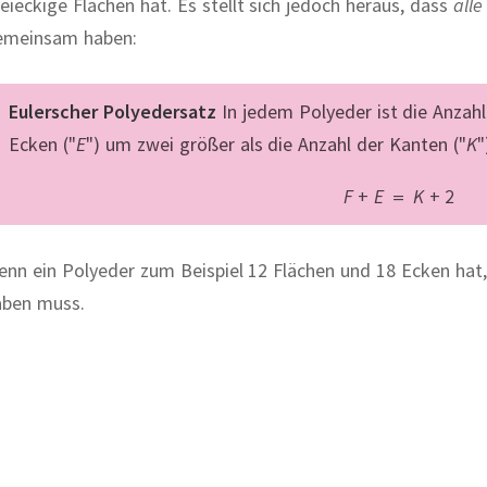
eieckige Flächen hat. Es stellt sich jedoch heraus, dass
alle
emeinsam haben:
Eulerscher Polyedersatz
In jedem Polyeder ist die Anzahl
Ecken ("
E
") um zwei größer als die Anzahl der Kanten ("
K
"
F
+
E
=
K
+
2
nn ein Polyeder zum Beispiel 12 Flächen und 18 Ecken hat,
aben muss.
Leonard Euler