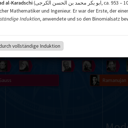
 al-Karadschi
(ابو بکر محمد بن الحسن الکرجی, ca. 953 – 1029) war
Somerville
Abel
Dedekind
Kovalevskaya
Cox
scher Mathematiker und Ingenieur. Er war der Erste, der ein
lständige Induktion
, anwendete und so den Binomialsatz be
Cauchy
Jacobi
Riemann
Russell
Escher
i
Bolyai
Nightingale
Cantor
durch vollständige Induktion
g
De Morgan
Carroll
Poincaré
Babbage
Sylvester
Peano
Einstein
von
Gauss
Ramanujan
Mod