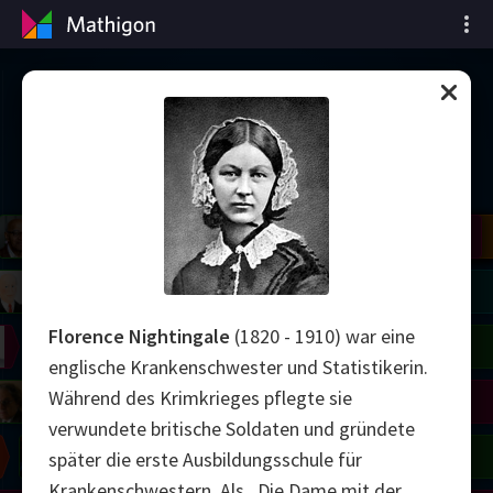
Zeitleiste der Mathematik
il
del
Robinson
Blackwell
Cohen
Conway
Yau
Shamir
Wiles
Daubechies
Bourgain
Zhang
Mirzakhani
Avila
Viazovska
right
Lorenz
Easley
Matiyasevich
Tao
Florence Nightingale
(1820 - 1910) war eine
on
Erdős
Serre
Uhlenbeck
englische Krankenschwester und Statistikerin.
Während des Krimkrieges pflegte sie
mogorov
Hauptman
Penrose
verwundete britische Soldaten und gründete
Chern
Wilkins
Langlands
später die erste Ausbildungsschule für
Krankenschwestern. Als „Die Dame mit der