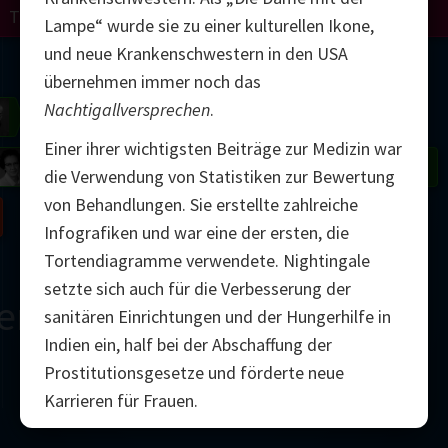
Turing
Perelman
Lampe“ wurde sie zu einer kulturellen Ikone,
und neue Krankenschwestern in den USA
Mandelbrot
übernehmen immer noch das
Nachtigallversprechen
.
Gardner
Grothendieck
Thurston
Einer ihrer wichtigsten Beiträge zur Medizin war
 Neumann
Johnson
die Verwendung von Statistiken zur Bewertung
von Behandlungen. Sie erstellte zahlreiche
Nash
Infografiken und war eine der ersten, die
Tortendiagramme verwendete. Nightingale
setzte sich auch für die Verbesserung der
erne
sanitären Einrichtungen und der Hungerhilfe in
Indien ein, half bei der Abschaffung der
Prostitutionsgesetze und förderte neue
Karrieren für Frauen.
2000