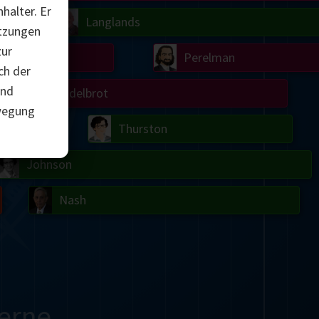
halter. Er
Chern
Wilkins
Langlands
etzungen
zur
Turing
Perelman
ch der
und
Mandelbrot
ewegung
Gardner
Grothendieck
Thurston
 Neumann
Johnson
Nash
erne