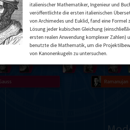
italienischer Mathematiker, Ingenieur und Buch
Somerville
Abel
Dedekind
Kovalevskaya
Cox
veröffentlichte die ersten italienischen Übers
von Archimedes und Euklid, fand eine Formel 
Cauchy
Jacobi
Riemann
Russell
Escher
Lösung jeder kubischen Gleichung (einschließli
ersten realen Anwendung komplexer Zahlen) 
i
Bolyai
Nightingale
Cantor
benutzte die Mathematik, um die Projektilb
g
De Morgan
Carroll
Poincaré
von Kanonenkugeln zu untersuchen.
Babbage
Sylvester
Peano
Einstein
von
Gauss
Ramanujan
Mod