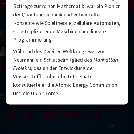
Turing
Perelman
Beiträge zur reinen Mathematik, war ein Pionier
der Quantenmechanik und entwickelte
Mandelbrot
Konzepte wie Spieltheorie, zelluläre Automaten,
selbstreplizierende Maschinen und lineare
Gardner
Grothendieck
Thurston
Programmierung.
 Neumann
Johnson
Während des Zweiten Weltkriegs war von
Neumann ein Schlüsselmitglied des
Manhattan-
Nash
Projekts
, das an der Entwicklung der
Wasserstoffbombe arbeitete. Später
konsultierte er die Atomic Energy Commission
erne
und die US Air Force.
2000