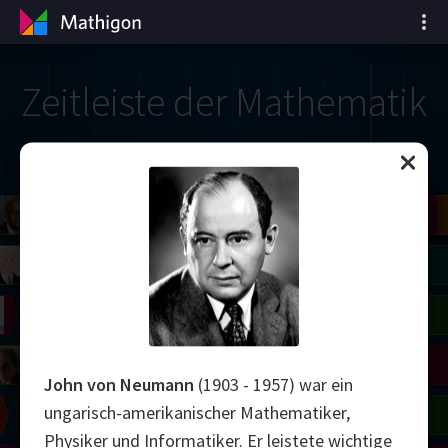
Zeitleiste der Mathematik
il
del
Robinson
Blackwell
Cohen
Conway
Yau
Shamir
Wiles
Daubechies
Bourgain
Zhang
Mirzakhani
Avila
Viazovska
right
Lorenz
Easley
Matiyasevich
Tao
on
Erdős
Serre
Uhlenbeck
mogorov
Hauptman
Penrose
John von Neumann
(1903 - 1957) war ein
ungarisch-amerikanischer Mathematiker,
Chern
Wilkins
Langlands
Physiker und Informatiker. Er leistete wichtige