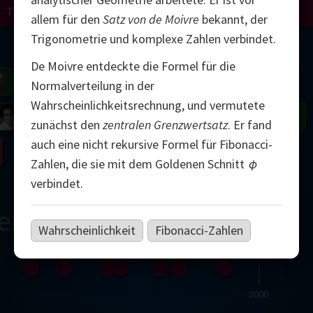
Turing
Perelman
allem für den
Satz von de Moivre
bekannt, der
Trigonometrie und komplexe Zahlen verbindet.
Mandelbrot
De Moivre entdeckte die Formel für die
Gardner
Grothendieck
Thurston
Normalverteilung in der
Wahrscheinlichkeitsrechnung, und vermutete
 Neumann
Johnson
zunächst den
zentralen Grenzwertsatz
. Er fand
auch eine nicht rekursive Formel für Fibonacci-
Nash
Zahlen, die sie mit dem Goldenen Schnitt
φ
verbindet.
erne
Wahrscheinlichkeit
Fibonacci-Zahlen
2000