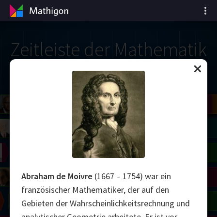
Zeitleiste der Mathematik
il
del
Robinson
Blackwell
Cohen
Conway
Yau
Shamir
Wiles
Daubechies
Bourgain
Zhang
Mirzakhani
Avila
Viazovska
right
Lorenz
Easley
Matiyasevich
Tao
on
Erdős
Serre
Uhlenbeck
Abraham de Moivre
(1667 – 1754) war ein
mogorov
Hauptman
Penrose
französischer Mathematiker, der auf den
Chern
Wilkins
Langlands
Gebieten der Wahrscheinlichkeitsrechnung und
analytischer Geometrie arbeitete. Er ist vor