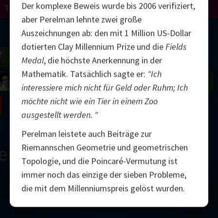
Der komplexe Beweis wurde bis 2006 verifiziert,
Turing
Perelman
aber Perelman lehnte zwei große
Mandelbrot
Auszeichnungen ab: den mit 1 Million US-Dollar
dotierten Clay Millennium Prize und die
Fields
Gardner
Grothendieck
Thurston
Medal
, die höchste Anerkennung in der
Mathematik. Tatsächlich sagte er:
"Ich
 Neumann
Johnson
interessiere mich nicht für Geld oder Ruhm; Ich
möchte nicht wie ein Tier in einem Zoo
Nash
ausgestellt werden. "
Perelman leistete auch Beiträge zur
Riemannschen Geometrie und geometrischen
erne
Topologie, und die Poincaré-Vermutung ist
immer noch das einzige der sieben Probleme,
die mit dem Millenniumspreis gelöst wurden.
2000