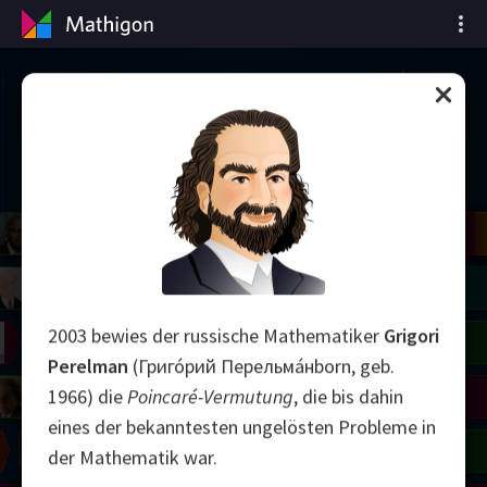
Zeitleiste der Mathematik
il
del
Robinson
Blackwell
Cohen
Conway
Yau
Shamir
Wiles
Daubechies
Bourgain
Zhang
Mirzakhani
Avila
Viazovska
right
Lorenz
Easley
Matiyasevich
Tao
2003 bewies der russische Mathematiker
Grigori
on
Erdős
Serre
Uhlenbeck
Perelman
(Григо́рий Перельма́нborn, geb.
mogorov
Hauptman
Penrose
1966) die
Poincaré-Vermutung
, die bis dahin
eines der bekanntesten ungelösten Probleme in
Chern
Wilkins
Langlands
der Mathematik war.