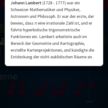
Johann Lambert
(1728 - 1777) war ein
Turing
Perelman
Schweizer Mathematiker und Physiker,
Mandelbrot
Astronom und Philosoph. Er war der erste, der
bewies, dass
π
eine irrationale Zahl ist, und er
Gardner
Grothendieck
Thurston
führte hyperbolische trigonometrische
Funktionen ein. Lambert arbeitete auch im
 Neumann
Johnson
Bereich der Geometrie und Kartographie,
erstellte Kartenprojektionen, und kündigte die
Nash
Entdeckung der nicht-euklidischen Räume an.
erne
2000